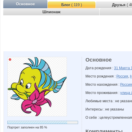
Основное
Блог
( 119 )
Друзья
( 4
Шпионаж
Основное
Дата рождения :
31 Марта
Место рождения :
Россия
,
Н
Место нахождения :
Россия
Место проживания :
улица 
Любимые места : не указа
Интересы : не указаны
О себе : целеустремленная
Портрет заполнен на 85 %
Комплименты