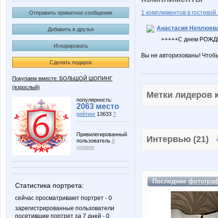
1 комплиментов в гостевой 
Отправить приватное сообщение
Анастасия Неплюев
Добавить в друзья
+++++С днем РОЖД
Игнорировать
Вы не авторизованы! Чтоб
Сделать подарок
Покупаем вместе: БОЛЬШОЙ ШОПИНГ
(взрослый)
Метки лидеров
популярность:
2063 место
рейтинг
13633
?
Привилегированный
Интервью (21)
пользователь
6
уровня
Последние
фотогра
Статистика портрета:
сейчас просматривают портрет - 0
зарегистрированные пользователи
посетившие портрет за 7 дней - 0