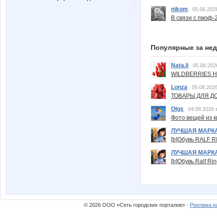
nikom
05.06.202
В связи с пмэф-
Популярные за не
Nata.li
05.08.202
WILDBERRIES Н
Lonza
05.08.2026
ТОВАРЫ ДЛЯ ДО
Olgs
04.08.2026 
Фото вещей из ки
ЛУЧШАЯ МАРК
[b]Обувь RALF RI
ЛУЧШАЯ МАРК
[b]Обувь Ralf Ri
© 2026 ООО «Сеть городских порталов» ·
Реклама н