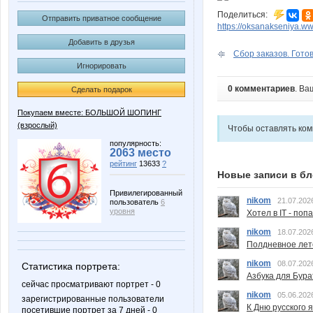
Поделиться:
Отправить приватное сообщение
https://oksanakseniya.w
Добавить в друзья
Сбор заказов. Готов
Игнорировать
0 комментариев
. Ва
Сделать подарок
Покупаем вместе: БОЛЬШОЙ ШОПИНГ
(взрослый)
Чтобы оставлять ко
популярность:
2063 место
рейтинг
13633
?
Новые записи в бл
Привилегированный
nikom
21.07.202
пользователь
6
уровня
Хотел в IT - поп
nikom
18.07.202
Полдневное лет
nikom
08.07.202
Статистика портрета:
Азбука для Бура
сейчас просматривают портрет - 0
nikom
05.06.202
зарегистрированные пользователи
К Дню русского 
посетившие портрет за 7 дней - 0