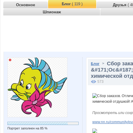
Блог
( 119 )
Основное
Друзья
( 4
Шпионаж
Сбор зака
>
Блог
&#171;Ос&#187; 
химической отд
573
Просмотреть или сохр
www.nn.ru/community/pv
Портрет заполнен на 85 %