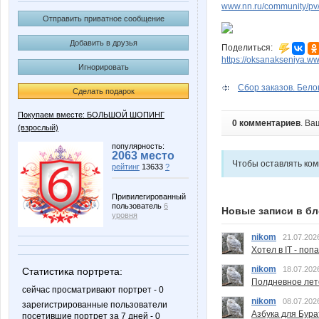
www.nn.ru/community/pv
Отправить приватное сообщение
Добавить в друзья
Поделиться:
https://oksanakseniya.w
Игнорировать
Сбор заказов. Белош
Сделать подарок
Покупаем вместе: БОЛЬШОЙ ШОПИНГ
0 комментариев
. Ва
(взрослый)
популярность:
2063 место
Чтобы оставлять ко
рейтинг
13633
?
Привилегированный
пользователь
6
Новые записи в бл
уровня
nikom
21.07.202
Хотел в IT - поп
nikom
18.07.202
Статистика портрета:
Полдневное лет
сейчас просматривают портрет - 0
nikom
08.07.202
зарегистрированные пользователи
Азбука для Бура
посетившие портрет за 7 дней - 0