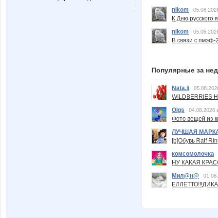
nikom
05.06.202
К Дню русского 
nikom
05.06.202
В связи с пмэф-
Популярные за не
Nata.li
05.08.202
WILDBERRIES Н
Olgs
04.08.2026 
Фото вещей из ки
ЛУЧШАЯ МАРК
[b]Обувь Ralf Ri
комсомолочка
НУ КАКАЯ КРАСОТ
Мил@н@
01.08
ЕЛЛЕТТО!!!ДИК