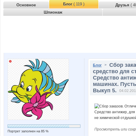
Блог
( 119 )
Основное
Друзья
( 4
Шпионаж
Сбор зак
>
Блог
средство для с
Средство антиж
машинах. Пусть
Выкуп 5.
04.02.201
Просмотреть или сохр
Портрет заполнен на 85 %