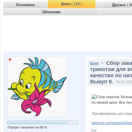
Блог
( 119 )
Основное
Друзья
( 4
Шпионаж
Сбор зака
>
Блог
трикотаж для в
качество по ни
Выкуп 9.
04.02.201
Просмотреть или сохр
www.nn.ru/community/pv
Портрет заполнен на 85 %