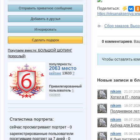
Отправить приватное сообщение
Поделиться:
https://oksanakseniya.w
Добавить в друзья
Сбор заказов. Высо
Игнорировать
Сделать подарок
0 комментариев
. Ва
Покупаем вместе: БОЛЬШОЙ ШОПИНГ
(взрослый)
Чтобы оставлять ко
популярность:
2063 место
рейтинг
13633
?
Новые записи в бл
Привилегированный
пользователь
6
nikom
21.07.202
уровня
Хотел в IT - поп
nikom
18.07.202
Полдневное лет
Статистика портрета:
nikom
08.07.202
Азбука для Бура
сейчас просматривают портрет - 0
зарегистрированные пользователи
nikom
05.06.202
посетившие портрет за 7 дней - 0
К Дню русского 