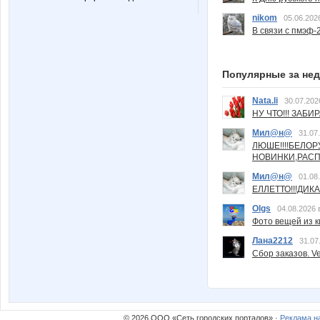
nikom
05.06.202
В связи с пмэф-
Популярные за не
Nata.li
30.07.202
НУ ЧТО!!! ЗАБИ
Мил@н@
31.07
ЛЮШЕ!!!!БЕЛО
НОВИНКИ,РАСП
Мил@н@
01.08
ЕЛЛЕТТО!!!ДИК
Olgs
04.08.2026 
Фото вещей из ки
Лана2212
31.07
Сбор заказов. Ve
© 2026 ООО «Сеть городских порталов» ·
Реклама н